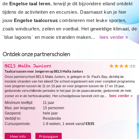
de
Engelse taal leren
, terwijl je dit bijzondere eiland ontdekt
tijdens de activiteiten en excursies. Daarnaast kun je hier
jouw
Engelse taalcursus
combineren met leuke sporten,
zoals windsurfen, zeilen en voetbal. Het geweldige klimaat, de
´blue lagoons´ en mooie stranden maken...
lees verder »
Ontdek onze partnerscholen
BELS Malta Juniors
(11)
Taalcursussen voor Jongeren op BELS Malta Juniors
Onze partnerschool BELS Malta Juniors, is gelegen in St. Paul’s Bay, dichtbij de
mooiste stranden van het eiland! De school organiseert een zeer compleet programma
voor jongeren tussen de 11 en 16 jaar en voor jongeren tussen de 17 en 19 jaar,
gedurende verschillende periodes in het jaar (in de paasvakantie, gedurende de hele
lees verder »
zomer en in de herfstvakantie). Het schoolgebouw bevindt zich op...
Minimum leeftijd:
11 jaar
Max. per lesgroep:
15 personen
Geopend:
hele jaar
Verblijf in:
Residentie
Cursusperiode:
1-8 weken, 1 week vanaf
€935
Meer info
Prijsopgave