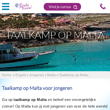
Vind je cursus
TAALKAMP OP MALTA
Home
›
Engels
›
Jongeren
›
Malta
›
Taalkamp op Malta
Taalkamp op Malta voor jongeren
Ga op
taalkamp op Malta
en beleef een onvergetelijke
zomer! Op Malta kun jij met jongeren van over de hele wereld