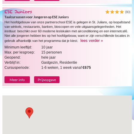
ESE Juniors
(80)
Taalcursussen voor Jongeren op ESE Juniors
Het hoofdgebouw van onze partnerschool ESE is gelegen in St. Julians, op loopafstand
van winkels, restaurants, banken, bioscopen en vele uitgaansgelegenheden. Het
instituut beschikt over 60 moderne leslokalen met airconditioning en een internetcafé.
Niet alle jongeren hebben les op het hoofdgebouw, want er zijn verschillende locaties in
lees verder »
gebruik afhankelijk van het programma dat je kiest.
Minimum leeftijd:
10 jaar
Max. per lesgroep:
15 personen
Geopend:
hele jaar
Verblijf in:
Gastgezin, Residentie
Cursusperiode:
1-6 weken, 1 week vanaf
€675
Meer info
Prijsopgave