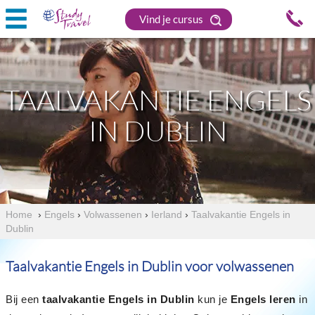
Vind je cursus
TAALVAKANTIE ENGELS
IN DUBLIN
Home
›
Engels
›
Volwassenen
›
Ierland
›
Taalvakantie Engels in
Dublin
Taalvakantie Engels in Dublin voor volwassenen
Bij een
taalvakantie Engels in Dublin
kun je
Engels leren
in