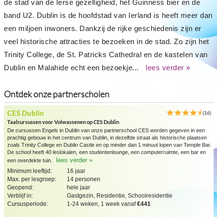
de stad van de Ierse gezelligheid, het Guinness bier en de
band U2. Dublin is de hoofdstad van Ierland is heeft meer dan
een miljoen inwoners. Dankzij de rijke geschiedenis zijn er
veel historische attracties te bezoeken in de stad. Zo zijn het
Trinity College, de St. Patricks Cathedral en de kastelen van
Dublin en Malahide echt een bezoekje...
lees verder »
Ontdek onze partnerscholen
CES Dublin
(16)
Taalcursussen voor Volwassenen op CES Dublin
De cursussen Engels in Dublin van onze partnerschool CES worden gegeven in een
prachtig gebouw in het centrum van Dublin, in dezelfde straat als historische plaatsen
zoals Trinity College en Dublin Castle en op minder dan 1 minuut lopen van Temple Bar.
De school heeft 40 leslokalen, een studentenlounge, een computerruimte, een bar en
lees verder »
een overdekte tuin.
Minimum leeftijd:
16 jaar
Max. per lesgroep:
14 personen
Geopend:
hele jaar
Verblijf in:
Gastgezin, Residentie, Schoolresidentie
Cursusperiode:
1-24 weken, 1 week vanaf
€441