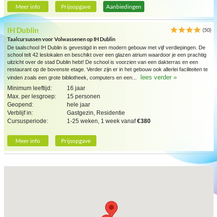
Meer info
Prijsopgave
Aanbiedingen
IH Dublin
(50)
Taalcursussen voor Volwassenen op IH Dublin
De taalschool IH Dublin is gevestigd in een modern gebouw met vijf verdiepingen. De
school telt 42 leslokalen en beschikt over een glazen atrium waardoor je een prachtig
uitzicht over de stad Dublin hebt! De school is voorzien van een dakterras en een
restaurant op de bovenste etage. Verder zijn er in het gebouw ook allerlei faciliteiten te
lees verder »
vinden zoals een grote bibliotheek, computers en een...
Minimum leeftijd:
16 jaar
Max. per lesgroep:
15 personen
Geopend:
hele jaar
Verblijf in:
Gastgezin, Residentie
Cursusperiode:
1-25 weken, 1 week vanaf
€380
Meer info
Prijsopgave