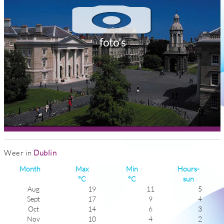
foto's
Weer in
Dublin
Month
Max
Min
Hours-
°C
°C
sun
Aug
19
11
5
Sept
17
9
4
Oct
14
6
3
Nov
10
4
2