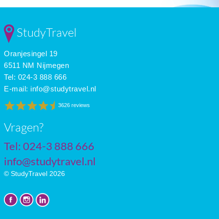
Dec
8
3
2
Jan
8
1
2
Feb
8
2
3
StudyTravel
Mar
10
3
4
Apr
13
4
6
Oranjesingel 19
May
15
6
7
June
18
9
7
6511 NM Nijmegen
July
20
11
5
Tel: 024-3 888 666
E-mail:
info@studytravel.nl
3626 reviews
Vragen?
Tel: 024-3 888 666
info@studytravel.nl
© StudyTravel 2026