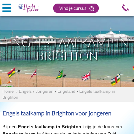
Vind je cursus
ENGELS TAALKAMP IN
BRIGHTON
Home
›
Engels
›
Jongeren
›
Engeland
›
Engels taalkamp in
Brighton
Engels taalkamp in Brighton voor jongeren
Bij een
Engels taalkamp in Brighton
krijg je de kans om
Engels te leren
in één van de leukste steden van Zuid-