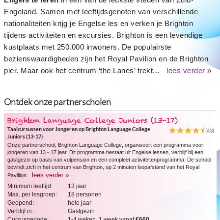
Engeland. Samen met leeftijdsgenoten van verschillende
nationaliteiten krijg je Engelse les en verken je Brighton
tijdens activiteiten en excursies. Brighton is een levendige
kustplaats met 250.000 inwoners. De populairste
bezienswaardigheden zijn het Royal Pavilion en de Brighton
pier. Maar ook het centrum ‘the Lanes’ trekt...
lees verder »
Ontdek onze partnerscholen
Brighton Language College Juniors (13-17)
Taalcursussen voor Jongeren op Brighton Language College
(43)
Juniors (13-17)
Onze partnerschool, Brighton Language College, organiseert een programma voor
jongeren van 13 - 17 jaar. Dit programma bestaat uit Engelse lessen, verblijf bij een
gastgezin op basis van volpension en een compleet activiteitenprogramma. De school
bevindt zich in het centrum van Brighton, op 2 minuten loopafstand van het Royal
lees verder »
Pavillion.
Minimum leeftijd:
13 jaar
Max. per lesgroep:
18 personen
Geopend:
hele jaar
Verblijf in:
Gastgezin
Cursusperiode:
1-4 weken, 1 week vanaf
€660