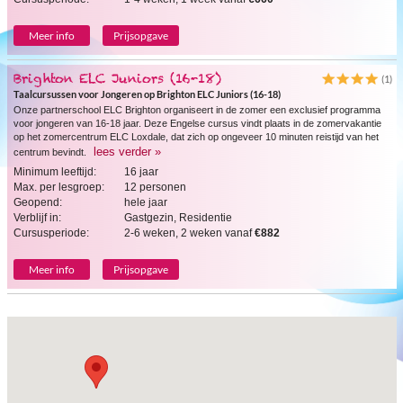
Meer info
Prijsopgave
Brighton ELC Juniors (16-18)
(1)
Taalcursussen voor Jongeren op Brighton ELC Juniors (16-18)
Onze partnerschool ELC Brighton organiseert in de zomer een exclusief programma
voor jongeren van 16-18 jaar. Deze Engelse cursus vindt plaats in de zomervakantie
op het zomercentrum ELC Loxdale, dat zich op ongeveer 10 minuten reistijd van het
lees verder »
centrum bevindt.
Minimum leeftijd:
16 jaar
Max. per lesgroep:
12 personen
Geopend:
hele jaar
Verblijf in:
Gastgezin, Residentie
Cursusperiode:
2-6 weken, 2 weken vanaf
€882
Meer info
Prijsopgave