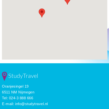
StudyTravel
Oranjesingel 19
6511 NM Nijmegen
Tel: 024-3 888 666
E-mail:
info@studytravel.nl