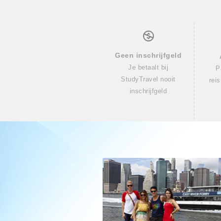
Geen inschrijfgeld
Je betaalt bij
P
StudyTravel nooit
rei
inschrijfgeld