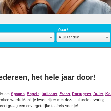
Waar?
Alle landen
edereen, het hele jaar door!
eis om
Spaans
,
Engels
,
Italiaans
,
Frans
,
Portugees
,
Duits
,
Ko
roken wordt. Maak je leven rijker met deze culturele ervaring!
rt graag een onvergetelijke taalreis voor je!