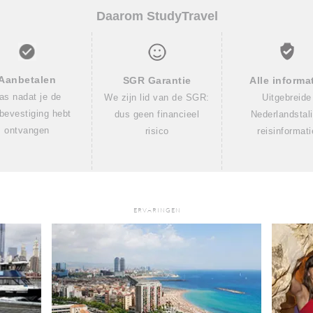
Daarom StudyTravel
Aanbetalen
SGR Garantie
Alle informa
as nadat je de
We zijn lid van de SGR:
Uitgebreide
sbevestiging hebt
dus geen financieel
Nederlandstal
ontvangen
risico
reisinformati
ERVARINGEN