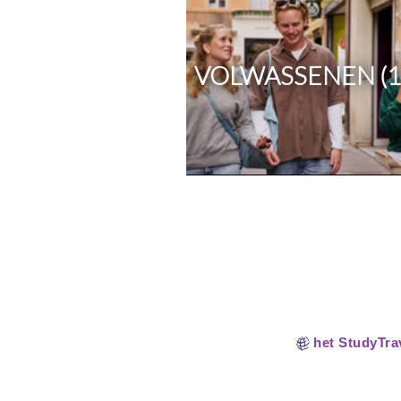
VOLWASSENEN (1
het StudyTrav