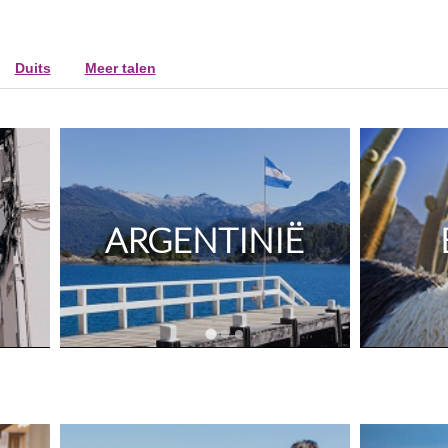
Duits
Meer talen
ARGENTINIË