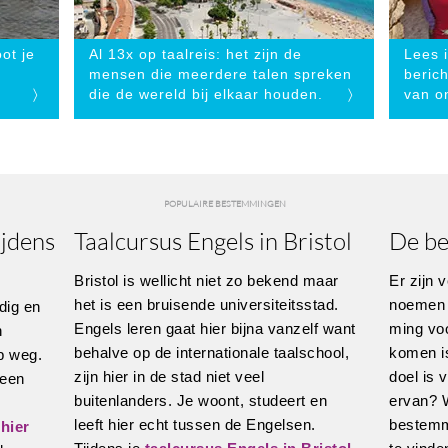
ot je
Al 13x op taalreis: het zijn de
Lees 
mensen die meerdere talen spreken
beric
〉
die de wereld bij elkaar houden.
〉
van o
POPULAIRE BESTEMMINGEN
ijdens
Taalcursus Engels in Bristol
De be
Bristol is wellicht niet zo bekend maar
Er zijn 
het is een bruisende universiteitsstad.
noemen 
dig en
Engels leren gaat hier bijna vanzelf want
ming vo
n
behalve op de internationale taalschool,
komen is
p weg.
zijn hier in de stad niet veel
doel is 
 een
buitenlanders. Je woont, studeert en
ervan? W
leeft hier echt tussen de Engelsen.
bestemm
hier