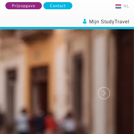
Prijsopgave
Contact
NL
Mijn StudyTravel
Next