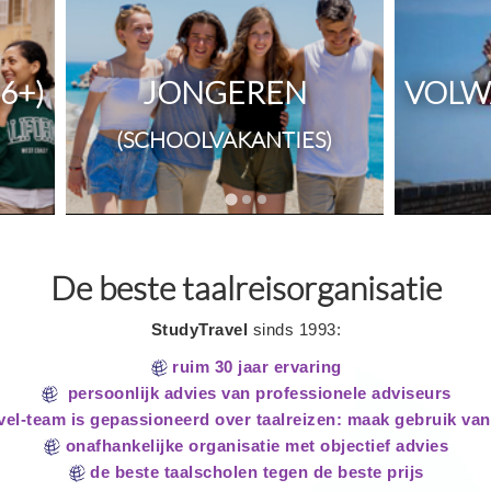
6+)
JONGEREN
VOLW
(SCHOOLVAKANTIES)
De beste taalreisorganisatie
StudyTravel
sinds 1993:
ruim 30 jaar ervaring
persoonlijk advies van professionele adviseurs
el-team is gepassioneerd over taalreizen: maak gebruik van
onafhankelijke organisatie met objectief advies
de beste taalscholen tegen de beste prijs