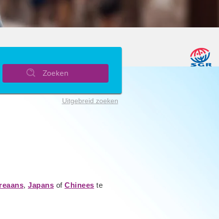
Zoeken
Uitgebreid zoeken
reaans
,
Japans
of
Chinees
te